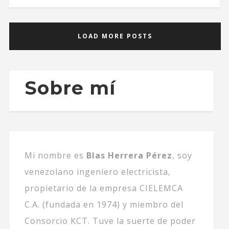
LOAD MORE POSTS
Sobre mí
Mi nombre es
Blas Herrera Pérez
, soy
venezolano ingeniero electricista,
propietario de la empresa CIELEMCA
C.A. (fundada en 1974) y miembro del
Consorcio KCT. Tuve la suerte de poder